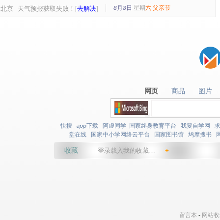
8月8日
星期
六
父亲节
北京
天气预报获取失败！[
去解决
]
网页
商品
图片
网页
商品
图片
快搜
app下载
阿虚同学
国家终身教育平台
我要自学网
堂在线
国家中小学网络云平台
国家图书馆
鸠摩搜书
收藏
登录载入我的收藏…
+
留言本
-
网站收