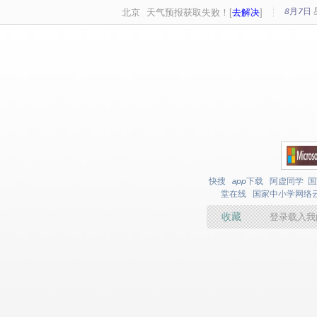
8月7日
北京
天气预报获取失败！[
去解决
]
快搜
app下载
阿虚同学
国
堂在线
国家中小学网络
收藏
登录载入我