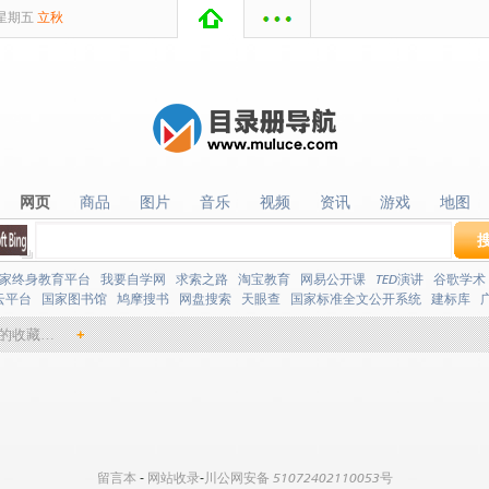
星期
五
立秋
网页
商品
图片
音乐
视频
资讯
游戏
地图
网页
商品
图片
音乐
视频
资讯
游戏
地图
家终身教育平台
我要自学网
求索之路
淘宝教育
网易公开课
TED演讲
谷歌学术
云平台
国家图书馆
鸠摩搜书
网盘搜索
天眼查
国家标准全文公开系统
建标库
的收藏…
+
留言本
-
网站收录
-
川公网安备 51072402110053号