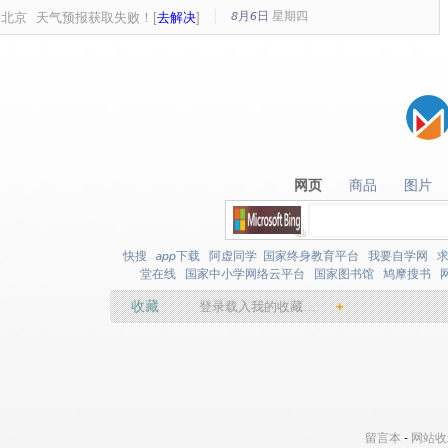
8月6日
星期
四
北京
天气预报获取失败！[
去解决
]
网页
商品
图片
网页
商品
图片
快搜
app下载
阿虚同学
国家终身教育平台
我要自学网
堂在线
国家中小学网络云平台
国家图书馆
鸠摩搜书
收藏
登录载入我的收藏…
+
留言本
-
网站收