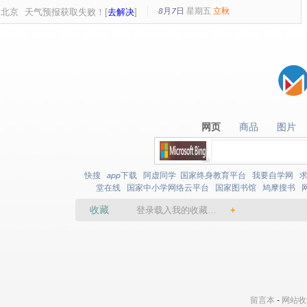
8月7日
星期
五
立秋
北京
天气预报获取失败！[
去解决
]
网页
商品
图片
网页
商品
图片
快搜
app下载
阿虚同学
国家终身教育平台
我要自学网
堂在线
国家中小学网络云平台
国家图书馆
鸠摩搜书
收藏
登录载入我的收藏…
+
留言本
-
网站收