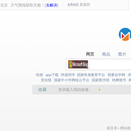
8月6日
星期
四
北京
天气预报获取失败！[
去解决
]
网页
商品
图片
网页
商品
图片
快搜
app下载
阿虚同学
国家终身教育平台
我要自学网
堂在线
国家中小学网络云平台
国家图书馆
鸠摩搜书
收藏
登录载入我的收藏…
+
留言本
-
网站收