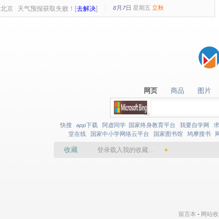
8月7日
星期
五
立秋
北京
天气预报获取失败！[
去解决
]
网页
商品
图片
网页
商品
图片
快搜
app下载
阿虚同学
国家终身教育平台
我要自学网
堂在线
国家中小学网络云平台
国家图书馆
鸠摩搜书
收藏
登录载入我的收藏…
+
留言本
-
网站收